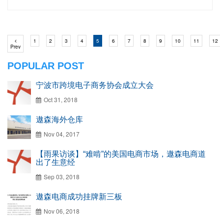
(current)
(current)
(current)
(current)
(current)
(current)
(current)
(current)
(current)
(current)
(current)
(
1
2
3
4
5
6
7
8
9
10
11
12
Previous
Prev
POPULAR POST
宁波市跨境电子商务协会成立大会
Oct 31, 2018
遨森海外仓库
Nov 04, 2017
【雨果访谈】“难啃”的美国电商市场，遨森电商道
出了生意经
Sep 03, 2018
遨森电商成功挂牌新三板
Nov 06, 2018