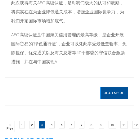
此次获得海关AEO高级认证，是对我们极大的认可和鼓励，
将实实在在为企业降低通关成本，增强企业国际竞争力，为
我们开拓国际市场增加底气。
AEO高级认证是中国海关信用管理的最高等级，是企业开展
国际贸易的“绿色通行证”，企业可以凭此享受最低查验率、免
除担保、优先通关以及海关总署等40个部委的守信联合激励
措施，并在与中国实现A...
READ MORE
(current)
(current)
(current)
(current)
(current)
(current)
(current)
(current)
(current)
(current)
(current)
(
1
2
3
4
5
6
7
8
9
10
11
12
Previous
Prev